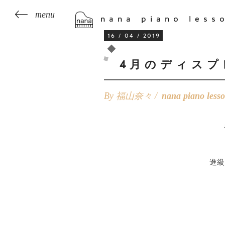
nana piano less
16 / 04 / 2019
4月のディスプ
By 福山奈々 /
nana piano less
進級