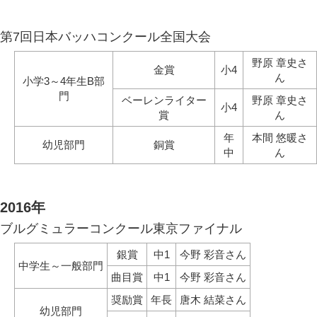
第7回日本バッハコンクール全国大会
野原 章史さ
金賞
小4
ん
小学3～4年生B部
門
ベーレンライター
野原 章史さ
小4
賞
ん
年
本間 悠暖さ
幼児部門
銅賞
中
ん
2016年
ブルグミュラーコンクール東京ファイナル
銀賞
中1
今野 彩音さん
中学生～一般部門
曲目賞
中1
今野 彩音さん
奨励賞
年長
唐木 結菜さん
幼児部門