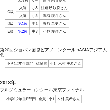
入選
小5
注連野 咲良さん
C級
入選
小6
鳴海 瑛斗さん
D級
第1位
中1
野原 章史さん
E級
第2位
中3
小林 愛佳さん
第20回ショパン国際ピアノコンクールinASIAアジア大
会
小学1,2年生部門
奨励賞
小1
木村 美希さん
2018年
ブルグミュラーコンクール東京ファイナル
小学1,2年生B部門
金賞
小1
木村 美希さん