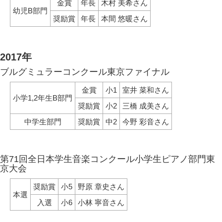
金賞
年長
木村 美希さん
幼児B部門
奨励賞
年長
本間 悠暖さん
2017年
ブルグミュラーコンクール東京ファイナル
金賞
小1
室井 菜和さん
小学1,2年生B部門
奨励賞
小2
三橋 成美さん
中学生部門
奨励賞
中2
今野 彩音さん
第71回全日本学生音楽コンクール小学生ピアノ部門東
京大会
奨励賞
小5
野原 章史さん
本選
入選
小6
小林 寧音さん