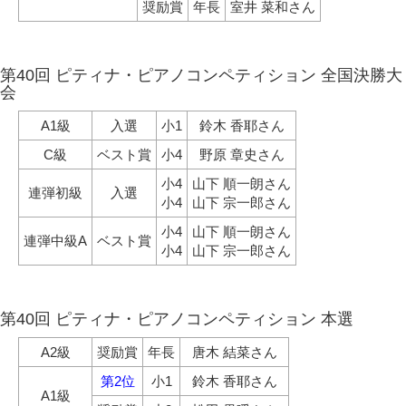
奨励賞
年長
室井 菜和さん
第40回 ピティナ・ピアノコンペティション 全国決勝大
会
A1級
入選
小1
鈴木 香耶さん
C級
ベスト賞
小4
野原 章史さん
小4
山下 順一朗さん
連弾初級
入選
小4
山下 宗一郎さん
小4
山下 順一朗さん
連弾中級A
ベスト賞
小4
山下 宗一郎さん
第40回 ピティナ・ピアノコンペティション 本選
A2級
奨励賞
年長
唐木 結菜さん
第2位
小1
鈴木 香耶さん
A1級