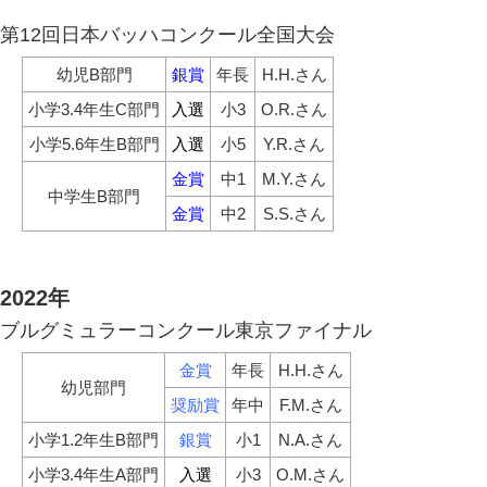
第12回日本バッハコンクール全国大会
幼児B部門
銀賞
年長
H.H.さん
小学3.4年生C部門
入選
小3
O.R.さん
小学5.6年生B部門
入選
小5
Y.R.さん
金賞
中1
M.Y.さん
中学生B部門
金賞
中2
S.S.さん
2022年
ブルグミュラーコンクール東京ファイナル
金賞
年長
H.H.さん
幼児部門
奨励賞
年中
F.M.さん
小学1.2年生B部門
銀賞
小1
N.A.さん
小学3.4年生A部門
入選
小3
O.M.さん