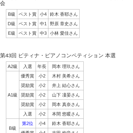
会
B級
ベスト賞
小4
鈴木 香耶さん
D級
ベスト賞
中1
野原 章史さん
E級
ベスト賞
中3
小林 愛佳さん
第43回 ピティナ・ピアノコンペティション 本選
A2級
入選
年長
岡本 理玖さん
優秀賞
小2
木村 美希さん
奨励賞
小2
井上 結心さん
A1級
奨励賞
小2
山下 凜晏さん
奨励賞
小2
岡本 真奈さん
入選
小2
本間 悠暖さん
第2位
小4
鈴木 香耶さん
B級
優秀賞
小4
吉田 絢音さん