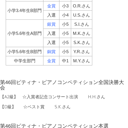
金賞
小3
O.R.さん
小学3.4年生B部門
入選
小4
U.S.さん
銀賞
小5
S.I.さん
小学5.6年生A部門
入選
小5
M.K.さん
入選
小5
S.K.さん
小学5.6年生B部門
銅賞
小5
Y.R.さん
中学生部門
金賞
中1
M.Y.さん
第46回ピティナ・ピアノコンペティション全国決勝大
会
【A2級】 ☆入賞者記念コンサート出演 H.H.さん
【D級】 ☆ベスト賞 S.K.さん
第46回ピティナ・ピアノコンペティション本選