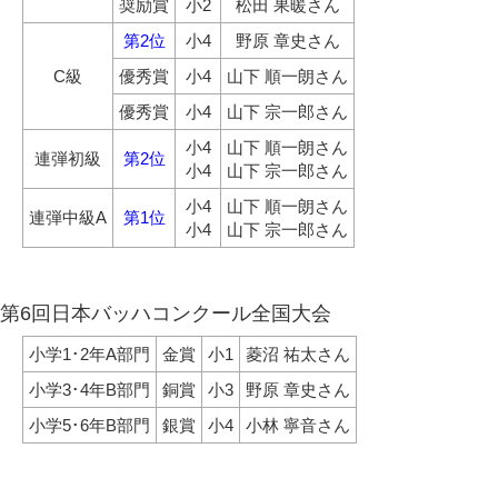
奨励賞
小2
松田 果暖さん
第2位
小4
野原 章史さん
C級
優秀賞
小4
山下 順一朗さん
優秀賞
小4
山下 宗一郎さん
小4
山下 順一朗さん
連弾初級
第2位
小4
山下 宗一郎さん
小4
山下 順一朗さん
連弾中級A
第1位
小4
山下 宗一郎さん
第6回日本バッハコンクール全国大会
小学1･2年A部門
金賞
小1
菱沼 祐太さん
小学3･4年B部門
銅賞
小3
野原 章史さん
小学5･6年B部門
銀賞
小4
小林 寧音さん