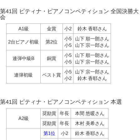
第41回 ピティナ・ピアノコンペティション 全国決勝大
会
A1級
金賞
小2
鈴木 香耶さん
小5
山下 順一朗さん
2台ピアノ初級
第2位
小5
山下 宗一郎さん
小5
山下 順一朗さん
連弾中級B
銅賞
小5
山下 宗一郎さん
小5
山下 宗一郎さん
連弾初級
ベスト賞
小2
鈴木 香耶さん
第41回 ピティナ・ピアノコンペティション 本選
奨励賞
年長
本間 悠暖さん
A2級
奨励賞
年長
木村 美希さん
第1位
小2
鈴木 香耶さん