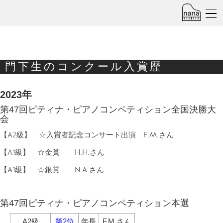
門下生のコンクール入賞歴
2023年
第47回ピティナ・ピアノコンペティション全国決勝大
会
【A2級】 ☆入賞者記念コンサート出演 F.M.さん
【A1級】 ☆金賞 H.H.さん
【A1級】 ☆銀賞 N.A.さん
第47回ピティナ・ピアノコンペティション本選
A2級
第2位
年長
F.M.さん