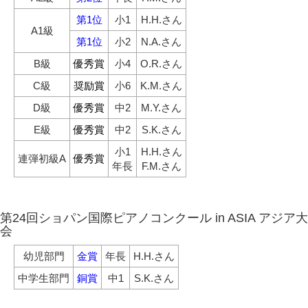
第1位
小1
H.H.さん
A1級
第1位
小2
N.A.さん
B級
優秀賞
小4
O.R.さん
C級
奨励賞
小6
K.M.さん
D級
優秀賞
中2
M.Y.さん
E級
優秀賞
中2
S.K.さん
小1
H.H.さん
連弾初級A
優秀賞
年長
F.M.さん
第24回ショパン国際ピアノコンクール in ASIA アジア大
会
幼児部門
金賞
年長
H.H.さん
中学生部門
銅賞
中1
S.K.さん