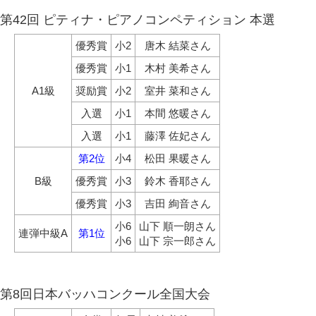
第42回 ピティナ・ピアノコンペティション 本選
優秀賞
小2
唐木 結菜さん
優秀賞
小1
木村 美希さん
A1級
奨励賞
小2
室井 菜和さん
入選
小1
本間 悠暖さん
入選
小1
藤澤 佐妃さん
第2位
小4
松田 果暖さん
B級
優秀賞
小3
鈴木 香耶さん
優秀賞
小3
吉田 絢音さん
小6
山下 順一朗さん
連弾中級A
第1位
小6
山下 宗一郎さん
第8回日本バッハコンクール全国大会