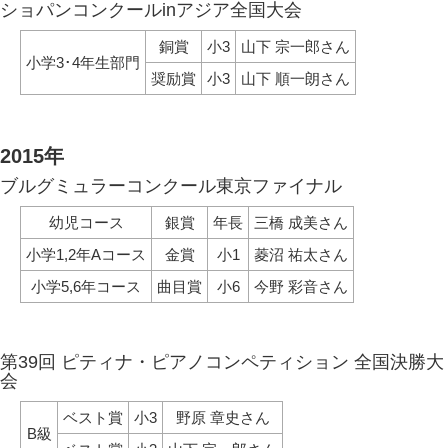
ショパンコンクールinアジア全国大会
銅賞
小3
山下 宗一郎さん
小学3･4年生部門
奨励賞
小3
山下 順一朗さん
2015年
ブルグミュラーコンクール東京ファイナル
幼児コース
銀賞
年長
三橋 成美さん
小学1,2年Aコース
金賞
小1
菱沼 祐太さん
小学5,6年コース
曲目賞
小6
今野 彩音さん
第39回 ピティナ・ピアノコンペティション 全国決勝大
会
ベスト賞
小3
野原 章史さん
B級