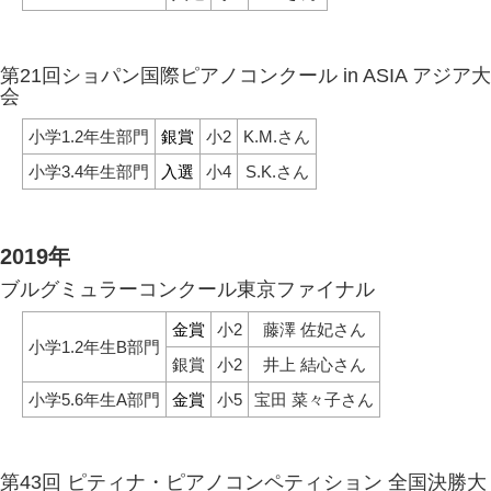
第21回ショパン国際ピアノコンクール in ASIA アジア大
会
小学1.2年生部門
銀賞
小2
K.M.さん
小学3.4年生部門
入選
小4
S.K.さん
2019年
ブルグミュラーコンクール東京ファイナル
金賞
小2
藤澤 佐妃さん
小学1.2年生B部門
銀賞
小2
井上 結心さん
小学5.6年生A部門
金賞
小5
宝田 菜々子さん
第43回 ピティナ・ピアノコンペティション 全国決勝大