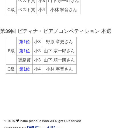
ベスト賞
小3
山下 宗一郎さん
C級
ベスト賞
小4
小林 寧音さん
第39回 ピティナ・ピアノコンペティション 本選
第1位
小3
野原 章史さん
B級
第1位
小3
山下 宗一郎さん
奨励賞
小3
山下 順一朗さん
C級
第1位
小4
小林 寧音さん
© 2025
nana piano lesson
All Rights Reserved.