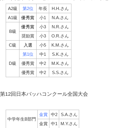
A2級
第2位
年長
H.H.さん
A1級
優秀賞
小1
N.A.さん
優秀賞
小3
N.R.さん
B級
奨励賞
小3
O.R.さん
C級
入選
小5
K.M.さん
第1位
中1
S.K.さん
D級
優秀賞
中2
M.K.さん
優秀賞
中2
S.S.さん
第12回日本バッハコンクール全国大会
金賞
中2
S.A.さん
中学年生B部門
金賞
中1
M.Y.さん