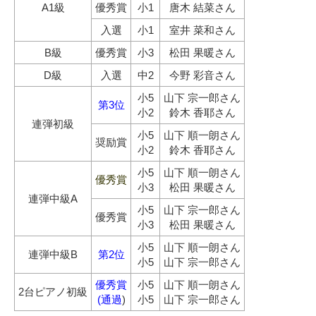
A1級
優秀賞
小1
唐木 結菜さん
入選
小1
室井 菜和さん
B級
優秀賞
小3
松田 果暖さん
D級
入選
中2
今野 彩音さん
小5
山下 宗一郎さん
第3位
小2
鈴木 香耶さん
連弾初級
小5
山下 順一朗さん
奨励賞
小2
鈴木 香耶さん
小5
山下 順一朗さん
優秀賞
小3
松田 果暖さん
連弾中級A
小5
山下 宗一郎さん
優秀賞
小3
松田 果暖さん
小5
山下 順一朗さん
連弾中級B
第2位
小5
山下 宗一郎さん
優秀賞
小5
山下 順一朗さん
2台ピアノ初級
(通過
)
小5
山下 宗一郎さん