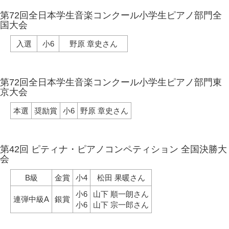
第72回全日本学生音楽コンクール小学生ピアノ部門全
国大会
入選
小6
野原 章史さん
第72回全日本学生音楽コンクール小学生ピアノ部門東
京大会
本選
奨励賞
小6
野原 章史さん
第42回 ピティナ・ピアノコンペティション 全国決勝大
会
B級
金賞
小4
松田 果暖さん
小6
山下 順一朗さん
連弾中級A
銀賞
小6
山下 宗一郎さん