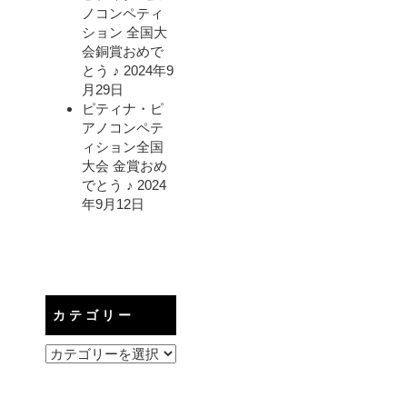
ノコンペティ
ション 全国大
会銅賞おめで
とう ♪
2024年9
月29日
ピティナ・ピ
アノコンペテ
ィション全国
大会 金賞おめ
でとう ♪
2024
年9月12日
カテゴリー
カ
テ
ゴ