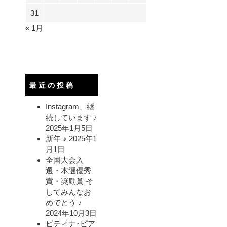
31
« 1月
最近の投稿
Instagram、継
続しています ♪
2025年1月5日
新年 ♪
2025年1
月1日
全国大会入
選・本選優秀
賞・奨励賞 そ
してみんなお
めでとう ♪
2024年10月3日
ピティナ･ピア