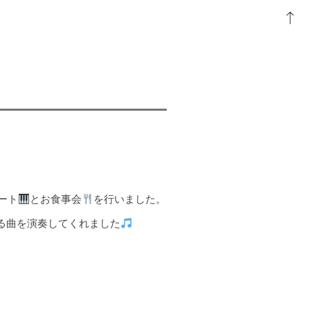
ート
とお食事会
を行いました。
る曲を演奏してくれました